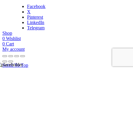
Facebook
X
Pinterest
LinkedIn
Telegram
Shop
0
Wishlist
0
Cart
My account
Scroll To Top
HELLO USER, JOIN
OUR
NEWSLETTER
BASEL &