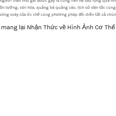
gười thân nhỏ gái được gây ra cùng liên hệ sâu rộng qua nh
ốn tưởng, văn hóa, quảng bá quảng cáo, lịch sử dân tộc cùng
vòng xoáy của ức chế cùng phương pháp đối diện tất cả chúng
mang lại Nhận Thức về Hình Ảnh Cơ Thể 
hành 1 trong phần nhiều phần buộc phải thiết trong loài người
 nguyên cũng như Instagram, Facebook, TikTok chứa chấp cha
g pháp, giúp gây ra ra tiêu chuẩn đẹp hoàn hảo mà vô nói lượ
ự tiếp xúc liên tiếp này còn sản xuất liên hệ tồi tệ hơn, khiế
uyệt đối hoàn hảo, phù hợp tất cả xu hướng công cộng.
phổ thông phần sinh sản 1 loài người thân ảo, khu vực biểu
u tượng logo sản phẩm phương pháp tân, filters, filter giúp
 sánh cùng quan tiếp giáp thấy còn thiếu đẹp, trong khoảng đ
 đẹp đấy. Chính tính năng này sản xuất 1 vòng luẩn luẩn qu
g tinh thần của chúng ta.