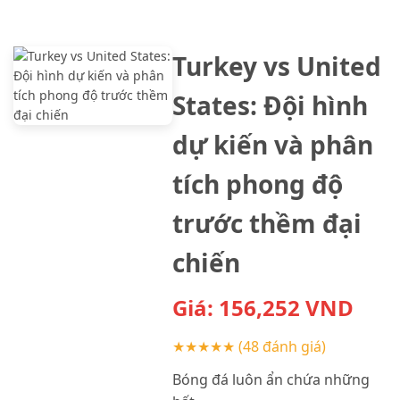
Turkey vs United
States: Đội hình
dự kiến và phân
tích phong độ
trước thềm đại
chiến
Giá:
156,252
VND
★★★★★
(48 đánh giá)
Bóng đá luôn ẩn chứa những